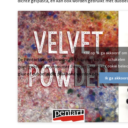
dichte gelpasta, en kan ook worden gebruikt met dubbel
Klik op 'Ik ga akkoord' om
De Pentart velvet powder earth brown kan ook
schakelen
Cookie belei
goed gebruikt worden met Pentart Decor tacky
glue of dubbelzijdig plakband worden gespoten.
Ik ga akkoor