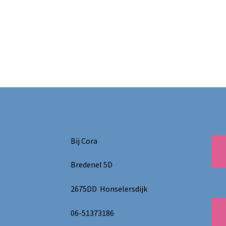
Bij Cora
Bredenel 5D
2675DD Honselersdijk
06-51373186