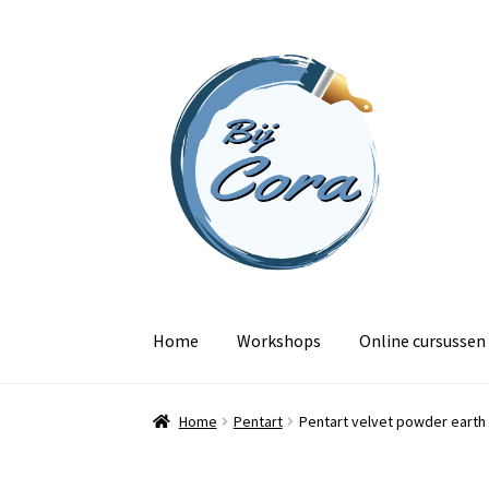
Ga
Ga
door
naar
naar
de
navigatie
inhoud
Home
Workshops
Online cursussen
Home
Pentart
Pentart velvet powder earth