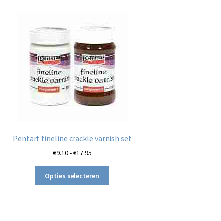
Pentart fineline crackle varnish set
Prijsklasse:
€
9.10
-
€
17.95
€9.10
Dit
tot
Opties selecteren
product
€17.95
heeft
meerdere
variaties.