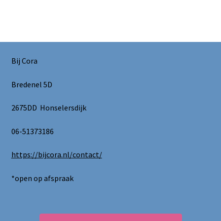
Bij Cora
Bredenel 5D
2675DD Honselersdijk
06-51373186
https://bijcora.nl/contact/
*open op afspraak