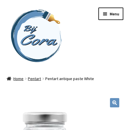
Ga
Ga
Menu
door
naar
naar
de
navigatie
inhoud
Home
Home
Pentart
Pentart antique paste White
Workshops
Online cursussen
Subme
Shop
uitvou