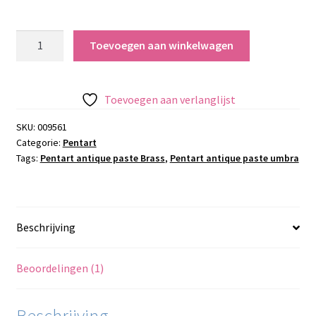
Pentart
Toevoegen aan winkelwagen
antique
paste
Brass
Toevoegen aan verlanglijst
aantal
SKU:
009561
Categorie:
Pentart
Tags:
Pentart antique paste Brass
,
Pentart antique paste umbra
Beschrijving
Beoordelingen (1)
Beschrijving