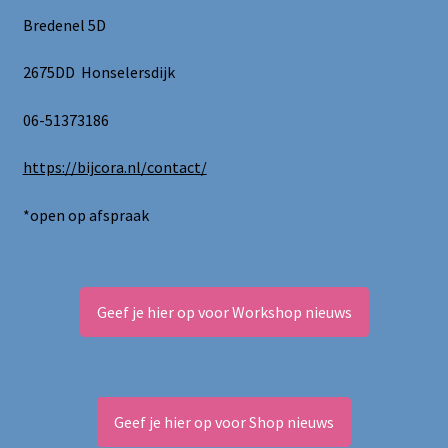
worden
Bredenel 5D
op
de
2675DD Honselersdijk
productpagina
06-51373186
https://bijcora.nl/contact/
*open op afspraak
Geef je hier op voor Workshop nieuws
Geef je hier op voor Shop nieuws