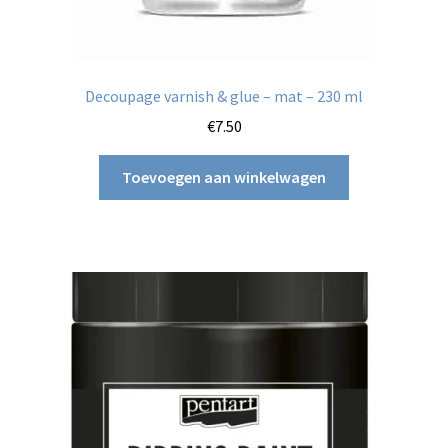
Decoupage varnish & glue – mat – 230 ml
€
7.50
Toevoegen aan winkelwagen