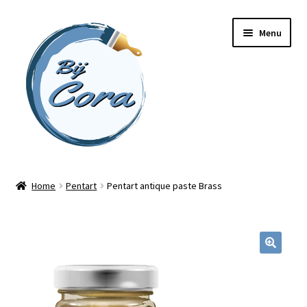
Ga
Ga
Menu
door
naar
naar
de
navigatie
inhoud
Home
Home
Pentart
Pentart antique paste Brass
Workshops
Online cursussen
Subme
Shop
uitvou