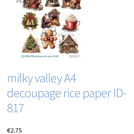
Blog / DIY / Tutorials
Over mij
Contact
milky valley A4
decoupage rice paper ID-
817
€
2.75