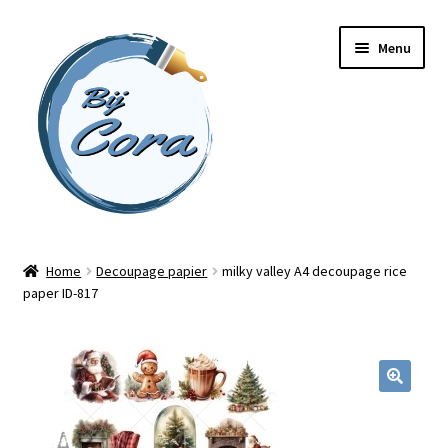
Ga
Ga
Menu
door
naar
naar
de
navigatie
inhoud
Home
Home
Decoupage papier
milky valley A4 decoupage rice
paper ID-817
Workshops
Online cursussen
Subme
Shop
uitvou