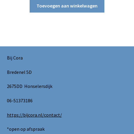
Toevoegen aan winkelwagen
Bij Cora
Bredenel 5D
2675DD Honselersdijk
06-51373186
https://bijcora.nl/contact/
*open op afspraak