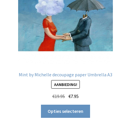
Mint by Michelle decoupage paper Umbrella A3
AANBIEDING!
Oorspronkelijke
Huidige
€
19.95
€
7.95
prijs
prijs
Dit
was:
is:
Opties selecteren
product
€19.95.
€7.95.
heeft
meerdere