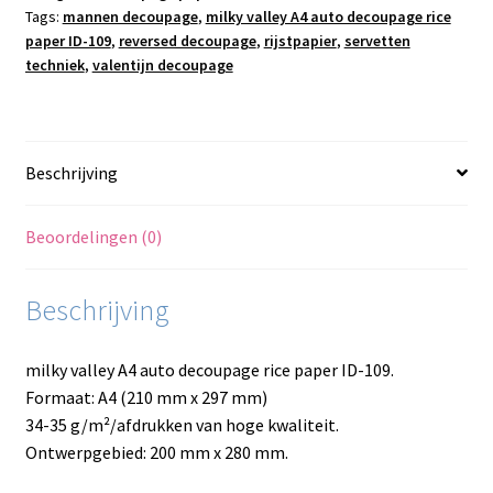
Tags:
mannen decoupage
,
milky valley A4 auto decoupage rice
ID-
paper ID-109
,
reversed decoupage
,
rijstpapier
,
servetten
109
techniek
,
valentijn decoupage
aantal
Beschrijving
Beoordelingen (0)
Beschrijving
milky valley A4 auto decoupage rice paper ID-109.
Formaat: A4 (210 mm x 297 mm)
34-35 g/m²/afdrukken van hoge kwaliteit.
Ontwerpgebied: 200 mm x 280 mm.