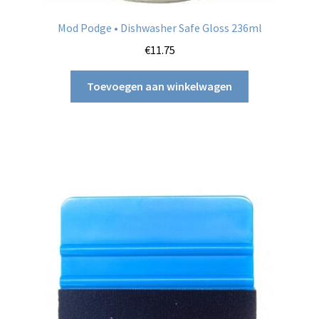
Mod Podge • Dishwasher Safe Gloss 236ml
€
11.75
Toevoegen aan winkelwagen