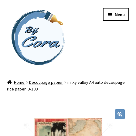
Ga
Ga
Menu
door
naar
naar
de
navigatie
inhoud
Home
Home
Decoupage papier
milky valley A4 auto decoupage
rice paper ID-109
Workshops
Online cursussen
Subme
Shop
uitvou