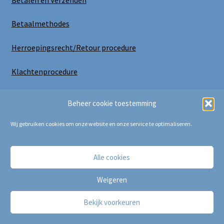
Betaalmethodes
Herroepingsrecht/Retour procedure
Klachtenprocedure
Uitloggen
Beheer cookie toestemming
Wij gebruiken cookies om onze website en onze service te optimaliseren.
Alle cookies
Copyright Bij Cora 2025
Weigeren
Bekijk voorkeuren
0
Zoeken
Zoeken