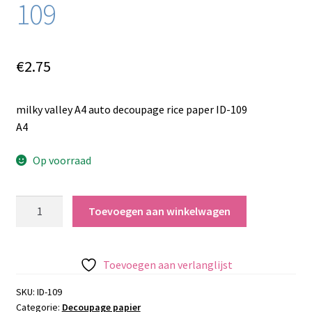
109
€
2.75
milky valley A4 auto decoupage rice paper ID-109
A4
Op voorraad
milky
Toevoegen aan winkelwagen
valley
A4
auto
Toevoegen aan verlanglijst
decoupage
rice
SKU:
ID-109
Categorie:
Decoupage papier
paper