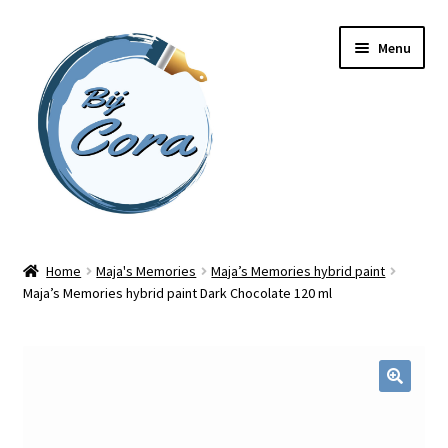
Ga
Ga
Menu
door
naar
naar
de
navigatie
inhoud
Home
Home
Maja's Memories
Maja’s Memories hybrid paint
Maja’s Memories hybrid paint Dark Chocolate 120 ml
Workshops
Online cursussen
Subme
Shop
uitvou