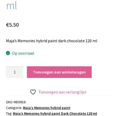
ml
€
5.50
Maja’s Memories hybrid paint dark chocolate 120 ml
Op voorraad
Maja’s
Toevoegen aan winkelwagen
Memories
hybrid
paint
Toevoegen aan verlanglijst
Dark
Chocolate
SKU:
MD0916
Categorie:
Maja’s Memories hybrid paint
120
Tag:
Maja’s Memories hybrid paint Dark Chocolate 120 ml
ml