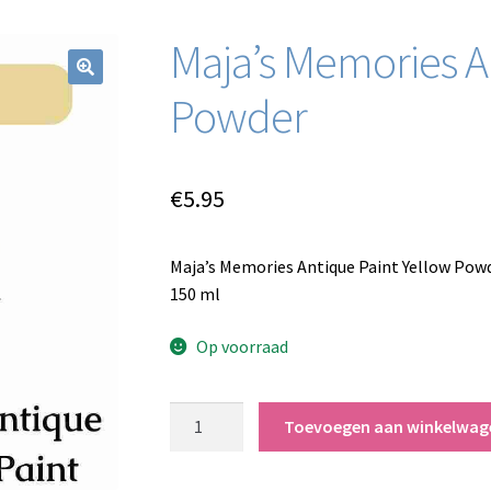
Maja’s Memories A
Powder
€
5.95
Maja’s Memories Antique Paint Yellow Powd
150 ml
Op voorraad
Maja’s
Toevoegen aan winkelwag
Memories
Antique