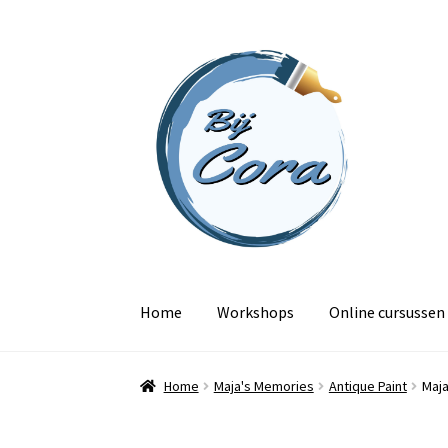
Ga
Ga
door
naar
naar
de
navigatie
inhoud
Home
Workshops
Online cursussen
Home
Maja's Memories
Antique Paint
Maja