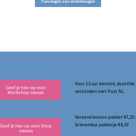
Toevoegen aan winkelwagen
Voor 13 uur besteld, dezelfde
Geef je hier op voor
verzonden met Post NL.
Workshop nieuws
Verzend kosten pakket €7,25
brievenbus pakketje €4,30
Geef je hier op voor Shop
nieuws