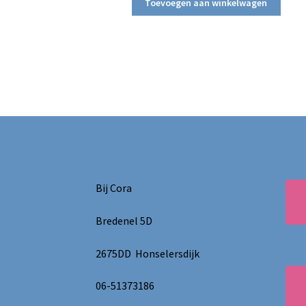
Toevoegen aan winkelwagen
Bij Cora
Bredenel 5D
2675DD Honselersdijk
06-51373186