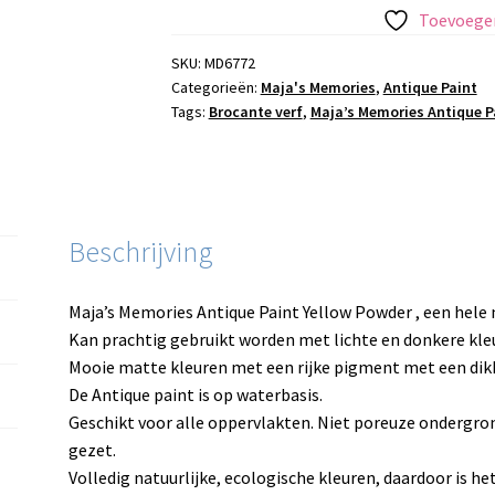
Paint
Toevoegen
Yellow
Powder
SKU:
MD6772
Categorieën:
Maja's Memories
,
Antique Paint
aantal
Tags:
Brocante verf
,
Maja’s Memories Antique P
Beschrijving
Maja’s Memories Antique Paint Yellow Powder , een hele m
Kan prachtig gebruikt worden met lichte en donkere kle
Mooie matte kleuren met een rijke pigment met een dikk
De Antique paint is op waterbasis.
Geschikt voor alle oppervlakten. Niet poreuze ondergr
gezet.
Volledig natuurlijke, ecologische kleuren, daardoor is het