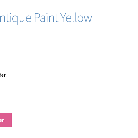
ntique Paint Yellow
er .
en