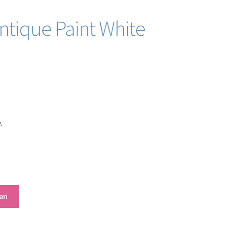
ntique Paint White
.
en