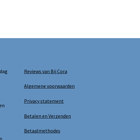
 dag
Reviews van Bij Cora
Algemene voorwaarden
Privacy statement
 en
Betalen en Verzenden
Betaalmethodes
0