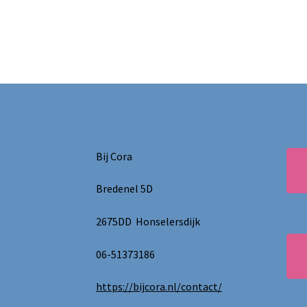
Bij Cora
Bredenel 5D
2675DD Honselersdijk
06-51373186
https://bijcora.nl/contact/