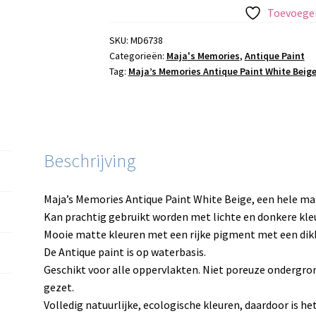
Paint
Toevoegen
White
Beige
SKU:
MD6738
Categorieën:
Maja's Memories
,
Antique Paint
aantal
Tag:
Maja’s Memories Antique Paint White Beig
Beschrijving
Maja’s Memories Antique Paint White Beige, een hele matt
Kan prachtig gebruikt worden met lichte en donkere kle
Mooie matte kleuren met een rijke pigment met een dikk
De Antique paint is op waterbasis.
Geschikt voor alle oppervlakten. Niet poreuze ondergr
gezet.
Volledig natuurlijke, ecologische kleuren, daardoor is het