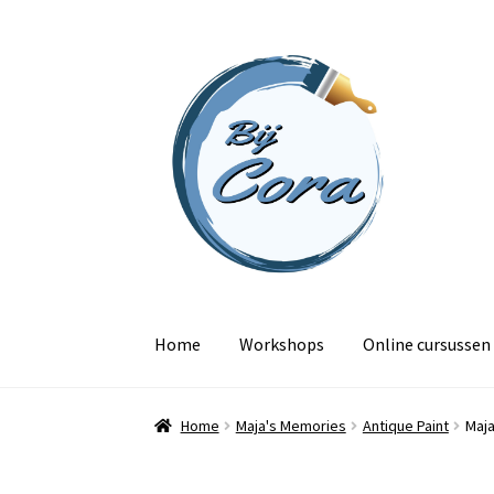
Ga
Ga
door
naar
naar
de
navigatie
inhoud
Home
Workshops
Online cursussen
Home
Maja's Memories
Antique Paint
Maja