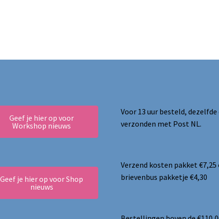
Voor 13 uur besteld, dezelfde
Geef je hier op voor
verzonden met Post NL.
Workshop nieuws
Verzend kosten pakket €7,25
brievenbus pakketje €4,30
Geef je hier op voor Shop
nieuws
Bestellingen boven de €110,0