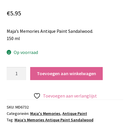
€
5.95
Maja’s Memories Antique Paint Sandalwood.
150 ml
Op voorraad
Maja’s
Toevoegen aan winkelwagen
Memories
Antique
Paint
Toevoegen aan verlanglijst
Sandalwood
aantal
SKU:
MD6732
Categorieën:
Maja's Memories
,
Antique Paint
Tag:
Maja’s Memories Antique Paint Sandalwood