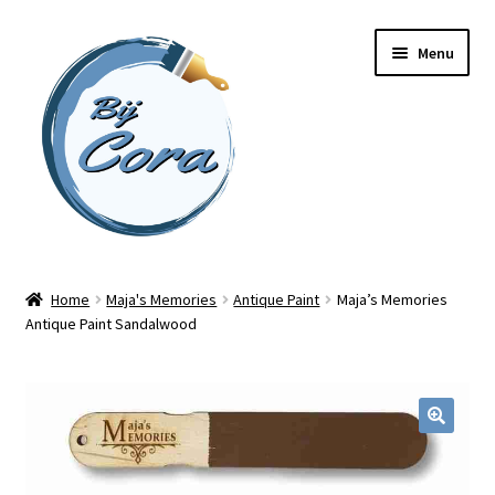
Ga
Ga
Menu
door
naar
naar
de
navigatie
inhoud
Home
Home
Maja's Memories
Antique Paint
Maja’s Memories
Antique Paint Sandalwood
Workshops
Online cursussen
Subme
Shop
uitvou