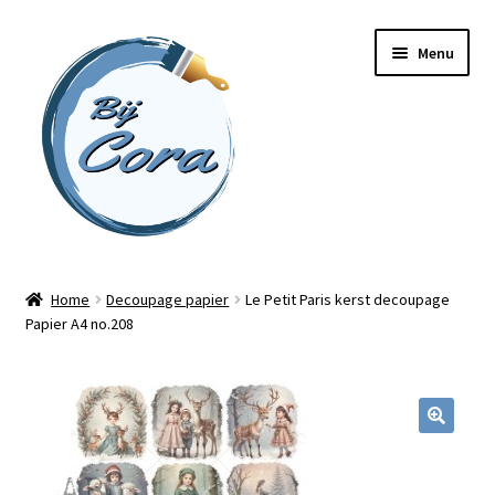
Ga
Ga
Menu
door
naar
naar
de
navigatie
inhoud
Home
Home
Decoupage papier
Le Petit Paris kerst decoupage
Papier A4 no.208
Workshops
Online cursussen
Subme
Shop
uitvou