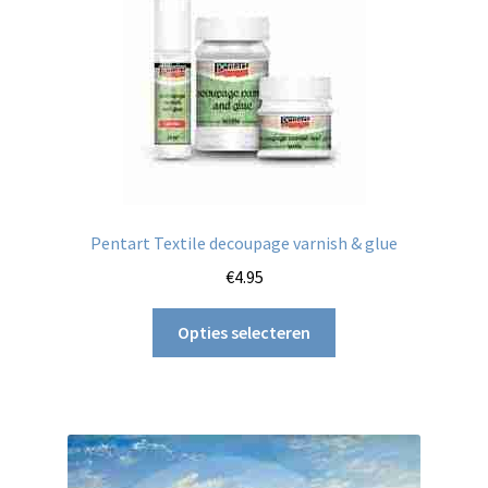
optie
kan
gekozen
worden
op
de
productpagina
Pentart Textile decoupage varnish & glue
€
4.95
Dit
Opties selecteren
product
heeft
meerdere
variaties.
Deze
optie