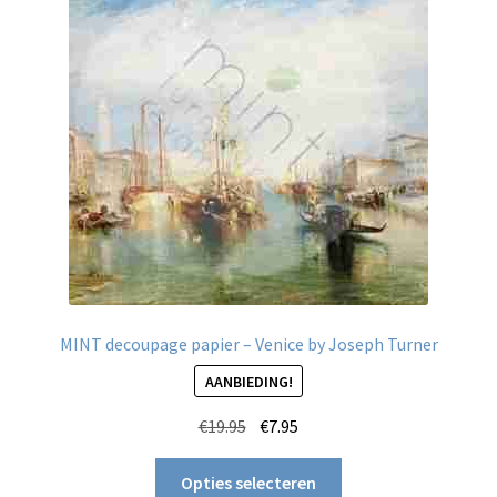
kan
gekozen
worden
op
de
productpagina
MINT decoupage papier – Venice by Joseph Turner
AANBIEDING!
Oorspronkelijke
Huidige
€
19.95
€
7.95
prijs
prijs
Dit
was:
is:
Opties selecteren