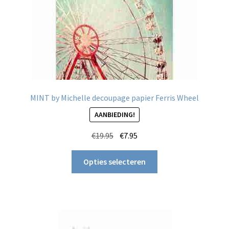
MINT by Michelle decoupage papier Ferris Wheel
AANBIEDING!
Oorspronkelijke
Huidige
€
19.95
€
7.95
prijs
prijs
Dit
was:
is:
Opties selecteren
product
€19.95.
€7.95.
heeft
meerdere
variaties.
Deze