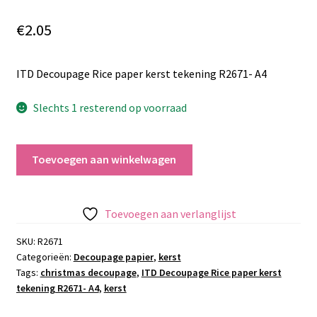
€
2.05
ITD Decoupage Rice paper kerst tekening R2671- A4
Slechts 1 resterend op voorraad
ITD
Toevoegen aan winkelwagen
Decoupage
Rice
paper
Toevoegen aan verlanglijst
kerst
tekening
SKU:
R2671
Categorieën:
Decoupage papier
,
kerst
R2671-
Tags:
christmas decoupage
,
ITD Decoupage Rice paper kerst
A4
tekening R2671- A4
,
kerst
aantal