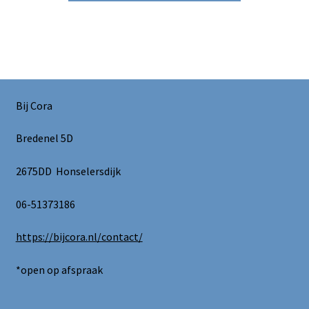
Bij Cora
Bredenel 5D
2675DD Honselersdijk
06-51373186
https://bijcora.nl/contact/
*open op afspraak