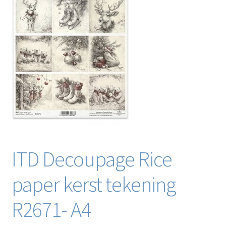
Blog / DIY / Tutorials
Over mij
Contact
ITD Decoupage Rice
paper kerst tekening
R2671- A4