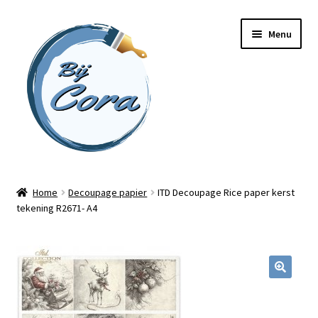
Ga
Ga
Menu
door
naar
naar
de
navigatie
inhoud
Home
Home
Decoupage papier
ITD Decoupage Rice paper kerst
tekening R2671- A4
Workshops
Online cursussen
Subme
Shop
uitvou