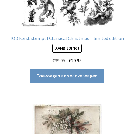
IOD kerst stempel Classical Christmas – limited edition
AANBIEDING!
Oorspronkelijke
Huidige
€
39.95
€
29.95
prijs
prijs
was:
is:
Toevoegen aan winkelwagen
€39.95.
€29.95.