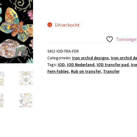
Uitverkocht
Toevoegen
SKU:
IOD-TRA-FER
Categorieën:
Iron orchid designs
,
Iron orchid d
Tags:
IOD
,
IOD Nederland
,
IOD transfer pad
,
Iro
Fern Fables
,
Rub on transfer
,
Transfer