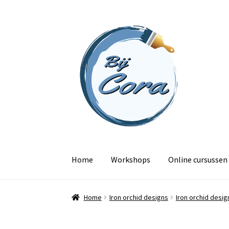
Ga
Ga
door
naar
naar
de
navigatie
inhoud
Home
Workshops
Online cursussen
Home
Iron orchid designs
Iron orchid desig