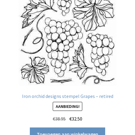
Iron orchid designs stempel Grapes – retired
AANBIEDING!
Oorspronkelijke
Huidige
€
38.95
€
32.50
prijs
prijs
was:
is:
Toevoegen aan winkelwagen