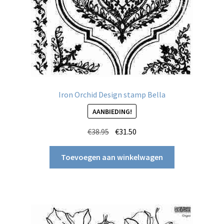
Iron Orchid Design stamp Bella
AANBIEDING!
Oorspronkelijke
Huidige
€
38.95
€
31.50
prijs
prijs
was:
is:
Toevoegen aan winkelwagen
€38.95.
€31.50.