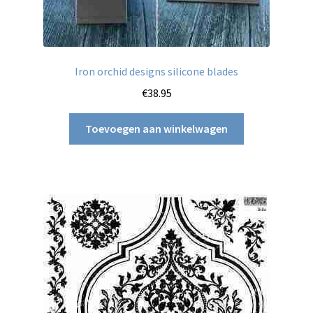
Iron orchid designs silicone blades
€
38.95
Toevoegen aan winkelwagen