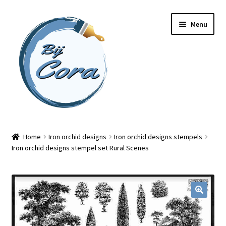
Ga
Ga
Menu
door
naar
naar
de
navigatie
inhoud
Home
Home
Iron orchid designs
Iron orchid designs stempels
Iron orchid designs stempel set Rural Scenes
Workshops
Online cursussen
Subme
Shop
uitvou