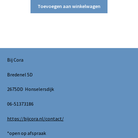
Toevoegen aan winkelwagen
Bij Cora
Bredenel 5D
2675DD Honselersdijk
06-51373186
https://bijcora.nl/contact/
*open op afspraak