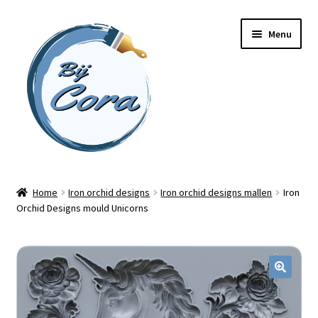
Ga
Ga
Menu
door
naar
naar
de
navigatie
inhoud
Home
Home
Iron orchid designs
Iron orchid designs mallen
Iron
Orchid Designs mould Unicorns
Workshops
Online cursussen
Subme
Shop
uitvou