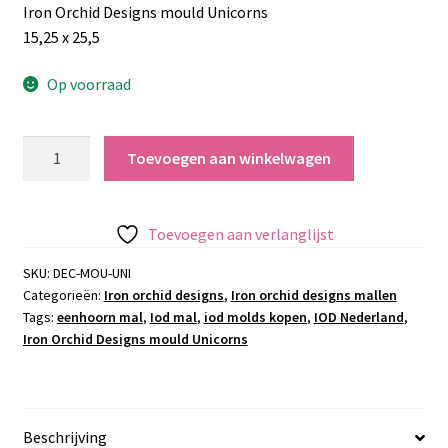
Iron Orchid Designs mould Unicorns
15,25 x 25,5
Op voorraad
Iron
Toevoegen aan winkelwagen
Orchid
Designs
mould
Toevoegen aan verlanglijst
Unicorns
aantal
SKU:
DEC-MOU-UNI
Categorieën:
Iron orchid designs
,
Iron orchid designs mallen
Tags:
eenhoorn mal
,
Iod mal
,
iod molds kopen
,
IOD Nederland
,
Iron Orchid Designs mould Unicorns
Beschrijving