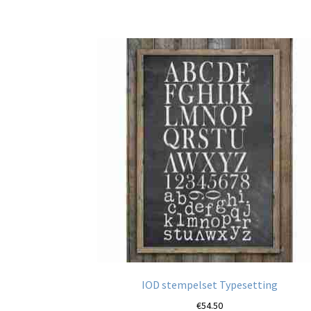
IOD stempelset Typesetting
€
54.50