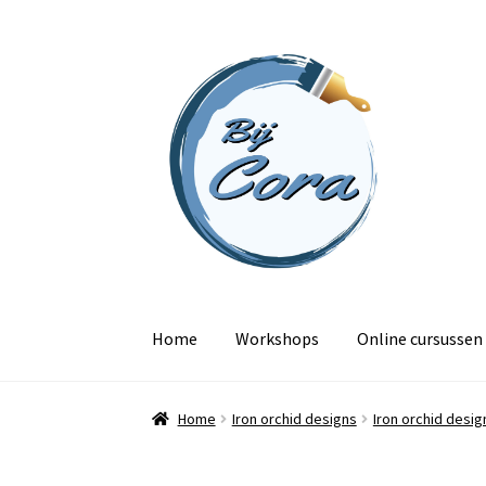
Ga
Ga
door
naar
naar
de
navigatie
inhoud
Home
Workshops
Online cursussen
Home
Iron orchid designs
Iron orchid desig