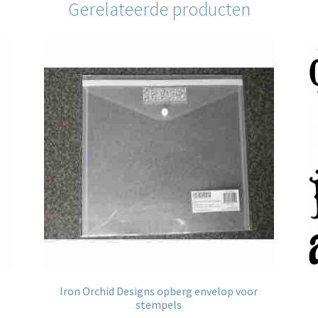
Gerelateerde producten
Iron Orchid Designs opberg envelop voor
stempels