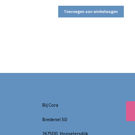
Toevoegen aan winkelwagen
Bij Cora
Bredenel 5D
2675DD Honselersdijk