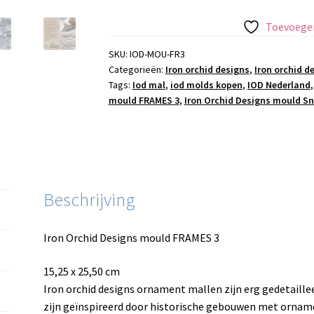
Designs
mould
Toevoegen
FRAMES
3
SKU:
IOD-MOU-FR3
Categorieën:
Iron orchid designs
,
Iron orchid d
aantal
Tags:
Iod mal
,
iod molds kopen
,
IOD Nederland
mould FRAMES 3
,
Iron Orchid Designs mould Sn
Beschrijving
Iron Orchid Designs mould FRAMES 3
15,25 x 25,50 cm
Iron orchid designs ornament mallen zijn erg gedetaillee
zijn geïnspireerd door historische gebouwen met orna