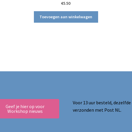
€
5.50
Toevoegen aan winkelwagen
Voor 13 uur besteld, dezelfde
Geef je hier op voor
verzonden met Post NL.
Workshop nieuws