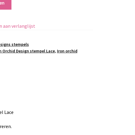
en
 aan verlanglijst
esigns stempels
n Orchid Design stempel Lace
,
Iron orchid
el Lace
reren.