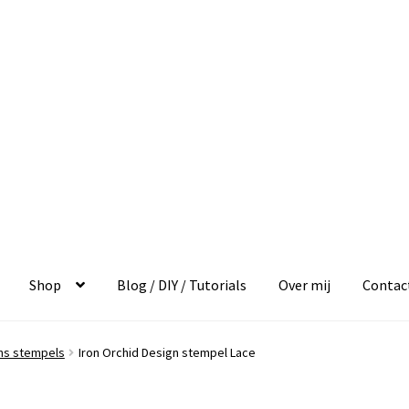
Shop
Blog / DIY / Tutorials
Over mij
Contac
gns stempels
Iron Orchid Design stempel Lace