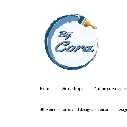
Ga
Ga
door
naar
naar
de
navigatie
inhoud
Home
Workshops
Online cursussen
Home
Iron orchid designs
Iron orchid desi