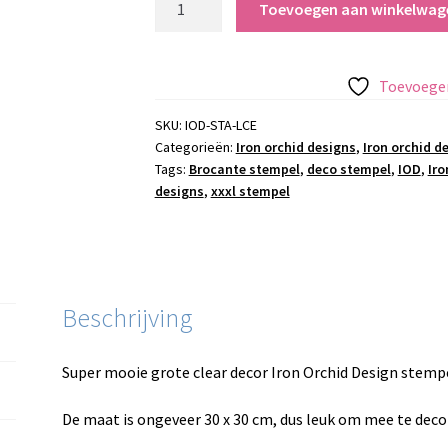
Toevoegen aan winkelwag
Orchid
Design
stempel
Toevoegen
Lace
aantal
SKU:
IOD-STA-LCE
Categorieën:
Iron orchid designs
,
Iron orchid d
Tags:
Brocante stempel
,
deco stempel
,
IOD
,
Iro
designs
,
xxxl stempel
Beschrijving
Super mooie grote clear decor Iron Orchid Design stemp
De maat is ongeveer 30 x 30 cm, dus leuk om mee te deco