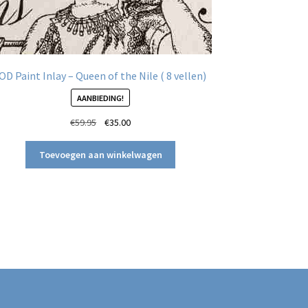
OD Paint Inlay – Queen of the Nile ( 8 vellen)
AANBIEDING!
Oorspronkelijke
Huidige
€
59.95
€
35.00
prijs
prijs
was:
is:
Toevoegen aan winkelwagen
€59.95.
€35.00.