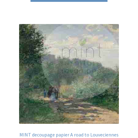
€7.95.
€3.50.
MINT decoupage papier A road to Louveciennes