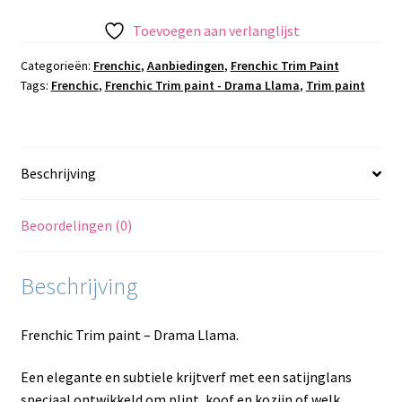
-
Toevoegen aan verlanglijst
Drama
Llama
Categorieën:
Frenchic
,
Aanbiedingen
,
Frenchic Trim Paint
Tags:
Frenchic
,
Frenchic Trim paint - Drama Llama
,
Trim paint
aantal
Beschrijving
Beoordelingen (0)
Beschrijving
Frenchic Trim paint – Drama Llama.
Een elegante en subtiele krijtverf met een satijnglans
speciaal ontwikkeld om plint, koof en kozijn of welk