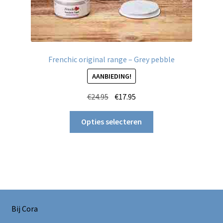
Frenchic original range – Grey pebble
AANBIEDING!
Oorspronkelijke
Huidige
€
24.95
€
17.95
prijs
prijs
Dit
was:
is:
Opties selecteren
product
€24.95.
€17.95.
heeft
meerdere
variaties.
Deze
optie
kan
Bij Cora
gekozen