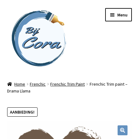
Ga
Ga
Menu
door
naar
naar
de
navigatie
inhoud
Home
Home
Frenchic
Frenchic Trim Paint
Frenchic Trim paint –
Drama Llama
Workshops
Online cursussen
AANBIEDING!
Subme
Shop
uitvou