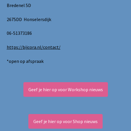
worden
Bredenel 5D
op
de
2675DD Honselersdijk
productpagina
06-51373186
https://bijcora.nl/contact/
*open op afspraak
Geef je hier op voor Workshop nieuws
Geef je hier op voor Shop nieuws