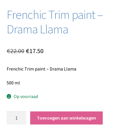
Frenchic Trim paint –
Drama Llama
Oorspronkelijke
Huidige
€
22.00
€
17.50
prijs
prijs
Frenchic Trim paint – Drama Llama
was:
is:
€22.00.
€17.50.
500 ml
Op voorraad
Frenchic
Toevoegen aan winkelwagen
Trim
paint