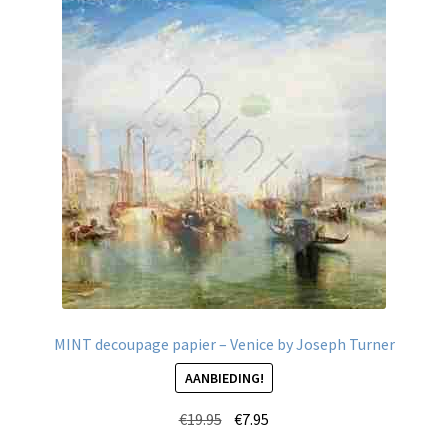
Deze
optie
kan
gekozen
worden
op
de
productpagina
MINT decoupage papier – Venice by Joseph Turner
AANBIEDING!
Oorspronkelijke
Huidige
€
19.95
€
7.95
prijs
prijs