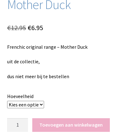
Mother Duck
Oorspronkelijke
Huidige
€
12.95
€
6.95
prijs
prijs
Frenchic original range – Mother Duck
was:
is:
€12.95.
€6.95.
uit de collectie,
dus niet meer bij te bestellen
Hoeveelheid
Frenchic
Toevoegen aan winkelwagen
original
range