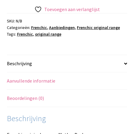
-
Toevoegen aan verlanglijst
Mother
Duck
SKU:
N/B
Categorieën:
Frenchic
,
Aanbiedingen
,
Frenchic original range
aantal
Tags:
Frenchic
,
original range
Beschrijving
Aanvullende informatie
Beoordelingen (0)
Beschrijving