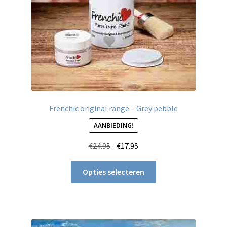
de
productpagina
Frenchic original range – Grey pebble
AANBIEDING!
Oorspronkelijke
Huidige
€
24.95
€
17.95
prijs
prijs
Dit
was:
is:
Opties selecteren
product
€24.95.
€17.95.
heeft
meerdere
variaties.