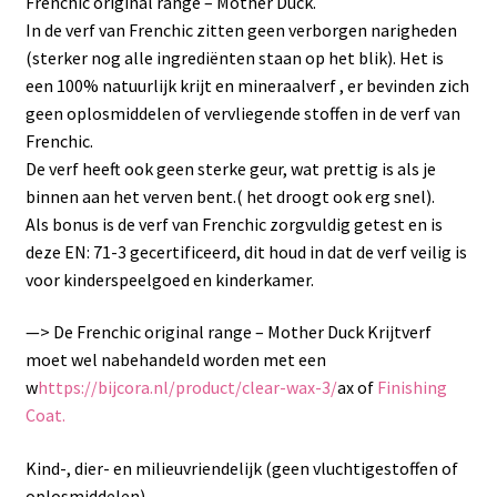
Frenchic original range – Mother Duck.
In de verf van Frenchic zitten geen verborgen narigheden
(sterker nog alle ingrediënten staan op het blik). Het is
een 100% natuurlijk krijt en mineraalverf , er bevinden zich
geen oplosmiddelen of vervliegende stoffen in de verf van
Frenchic.
De verf heeft ook geen sterke geur, wat prettig is als je
binnen aan het verven bent.( het droogt ook erg snel).
Als bonus is de verf van Frenchic zorgvuldig getest en is
deze EN: 71-3 gecertificeerd, dit houd in dat de verf veilig is
voor kinderspeelgoed en kinderkamer.
—> De Frenchic original range – Mother Duck Krijtverf
moet wel nabehandeld worden met een
w
https://bijcora.nl/product/clear-wax-3/
ax of
Finishing
Coat.
Kind-, dier- en milieuvriendelijk (geen vluchtigestoffen of
oplosmiddelen).