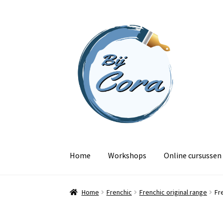
Ga
Ga
door
naar
naar
de
navigatie
inhoud
Home
Workshops
Online cursussen
Home
Frenchic
Frenchic original range
Fr