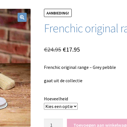
AANBIEDING!
Frenchic original 
Oorspronkelijke
Huidige
€
24.95
€
17.95
prijs
prijs
Frenchic original range – Grey pebble
was:
is:
€24.95.
€17.95.
gaat uit de collectie
Hoeveelheid
Frenchic
Toevoegen aan winkelwag