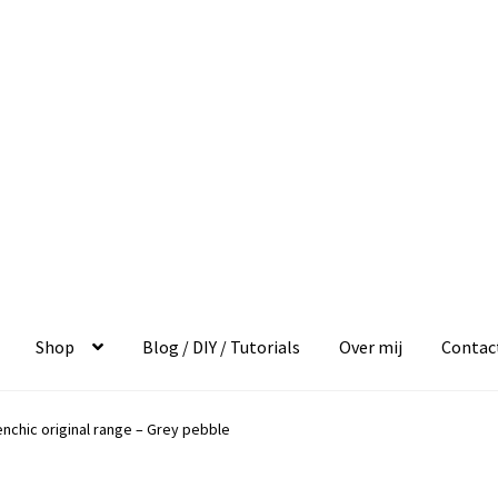
Shop
Blog / DIY / Tutorials
Over mij
Contac
enchic original range – Grey pebble