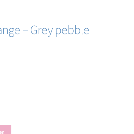
range – Grey pebble
en