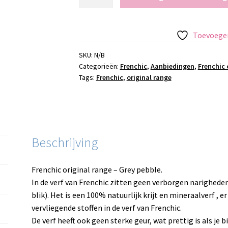
original
range
-
Toevoegen
Grey
pebble
SKU:
N/B
Categorieën:
Frenchic
,
Aanbiedingen
,
Frenchic 
aantal
Tags:
Frenchic
,
original range
Beschrijving
Frenchic original range – Grey pebble.
In de verf van Frenchic zitten geen verborgen narigheden
blik). Het is een 100% natuurlijk krijt en mineraalverf ,
vervliegende stoffen in de verf van Frenchic.
De verf heeft ook geen sterke geur, wat prettig is als je