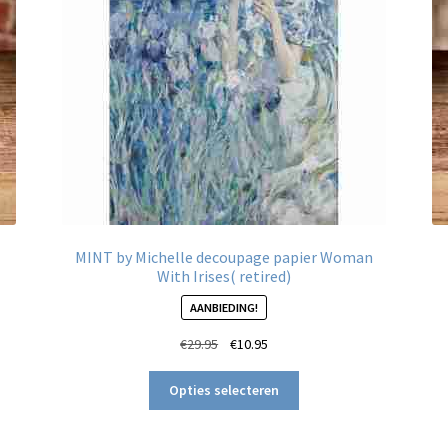
MINT by Michelle decoupage papier Woman
With Irises( retired)
AANBIEDING!
Oorspronkelijke
Huidige
€
29.95
€
10.95
prijs
prijs
Dit
was:
is:
Opties selecteren
product
€29.95.
€10.95.
heeft
meerdere