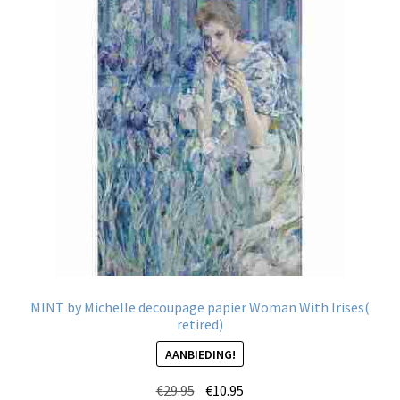
Deze
optie
kan
gekozen
worden
op
de
productpagina
MINT by Michelle decoupage papier Woman With Irises(
retired)
AANBIEDING!
Oorspronkelijke
Huidige
€
29.95
€
10.95