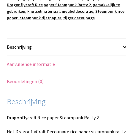
Dragonflycraft Rice paper Steampunk Ratty 2
,
gemakkelijk te
gebruiken
,
knutselmateriaal
,
meubeldecoratie
,
Steampunk rice
paper
,
steampunk rijstpapier
,
tijger decoupage
Beschrijving
Aanvullende informatie
Beoordelingen (0)
Beschrijving
Dragonflycraft Rice paper Steampunk Ratty 2
Het DragonflyCraft Decoupage rice paper steampunk ratty