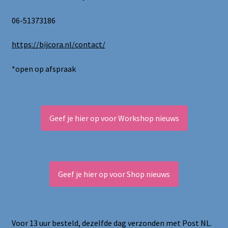
productpagina
06-51373186
https://bijcora.nl/contact/
*open op afspraak
Geef je hier op voor Workshop nieuws
Geef je hier op voor Shop nieuws
Voor 13 uur besteld, dezelfde dag verzonden met Post NL.