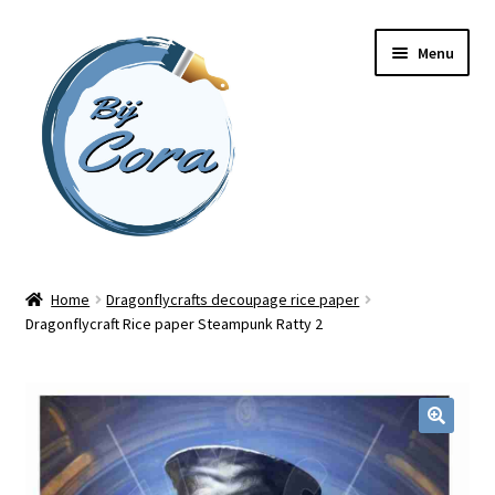
Ga
Ga
Menu
door
naar
naar
de
navigatie
inhoud
Home
Home
Dragonflycrafts decoupage rice paper
Dragonflycraft Rice paper Steampunk Ratty 2
Workshops
Online cursussen
Subme
Shop
uitvou