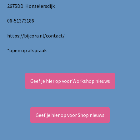
de
2675DD Honselersdijk
productpagina
06-51373186
https://bijcora.nl/contact/
*open op afspraak
Geef je hier op voor Workshop nieuws
Geef je hier op voor Shop nieuws