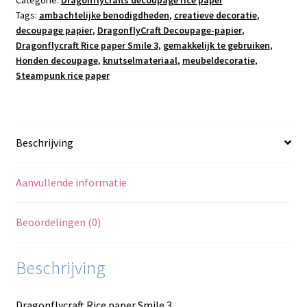
Tags:
ambachtelijke benodigdheden
,
creatieve decoratie
,
decoupage papier
,
DragonflyCraft Decoupage-papier
,
Dragonflycraft Rice paper Smile 3
,
gemakkelijk te gebruiken
,
Honden decoupage
,
knutselmateriaal
,
meubeldecoratie
,
Steampunk rice paper
Beschrijving
Aanvullende informatie
Beoordelingen (0)
Beschrijving
Dragonflycraft Rice paper Smile 3.