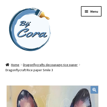
Ga
Ga
Menu
door
naar
naar
de
navigatie
inhoud
Home
Home
Dragonflycrafts decoupage rice paper
Dragonflycraft Rice paper Smile 3
Workshops
Online cursussen
Subme
Shop
uitvou