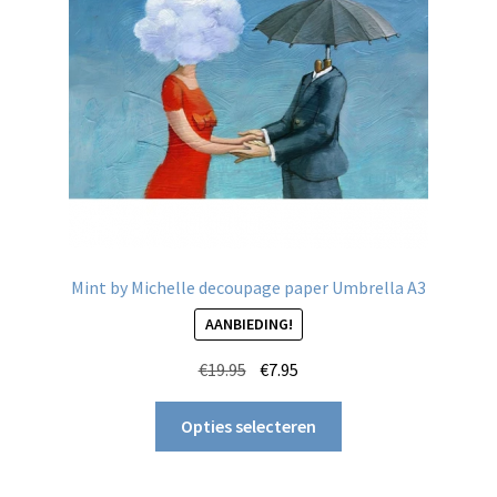
Mint by Michelle decoupage paper Umbrella A3
AANBIEDING!
Oorspronkelijke
Huidige
€
19.95
€
7.95
prijs
prijs
Dit
was:
is:
Opties selecteren
product
€19.95.
€7.95.
heeft