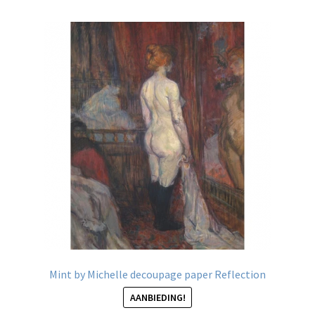
meerdere
variaties.
Deze
optie
kan
gekozen
worden
op
de
productpagina
Mint by Michelle decoupage paper Reflection
AANBIEDING!