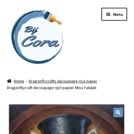
Ga
Ga
Menu
door
naar
naar
de
navigatie
inhoud
Home
Home
Dragonflycrafts decoupage rice paper
Dragonflycraft decoupage rijst papier Miss Falulah
Workshops
Online cursussen
Subme
Shop
uitvou