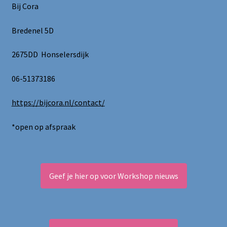
kan
Bij Cora
gekozen
worden
Bredenel 5D
op
de
2675DD Honselersdijk
productpagina
06-51373186
https://bijcora.nl/contact/
*open op afspraak
Geef je hier op voor Workshop nieuws