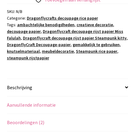
SKU:
N/B
Categorie:
Dragonflycrafts decoupage rice paper
Tags:
ambachtelijke benodigdheden
,
creatieve decoratie
,
decoupage papier
,
Dragonflycraft decoupage rijst papier Miss
Falulah
,
Dragonflycraft decoupage rijst papier Steampunk kitty
,
DragonflyCraft Decoupage-papier
,
gemakkelijk te gebruiken
,
knutselmateriaal
,
meubeldecoratie
,
Steampunk rice paper
,
steampunk rijstpapier
Beschrijving
Aanvullende informatie
Beoordelingen (2)