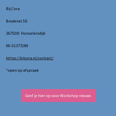
kan
Bij Cora
gekozen
worden
Bredenel 5D
op
de
2675DD Honselersdijk
productpagina
06-51373186
https://bijcora.nl/contact/
*open op afspraak
Geef je hier op voor Workshop nieuws