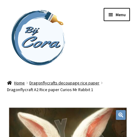
Ga
Ga
Menu
door
naar
naar
de
navigatie
inhoud
Home
Home
Dragonflycrafts decoupage rice paper
Dragonflycraft A2 Rice paper Curios Mr Rabbit 1
Workshops
Online cursussen
Subme
Shop
uitvou