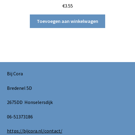
€
3.55
Toevoegen aan winkelwagen
Bij Cora
Bredenel 5D
2675DD Honselersdijk
06-51373186
https://bijcora.nl/contact/