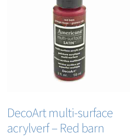
Blog / DIY / Tutorials
Over mij
Contact
DecoArt multi-surface
acrylverf – Red barn