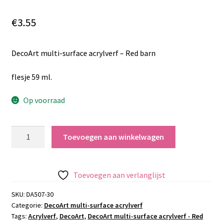
€
3.55
DecoArt multi-surface acrylverf – Red barn
flesje 59 ml.
Op voorraad
DecoArt
Toevoegen aan winkelwagen
multi-
surface
acrylverf
Toevoegen aan verlanglijst
-
Red
SKU:
DA507-30
Categorie:
DecoArt multi-surface acrylverf
barn
Tags:
Acrylverf
,
DecoArt
,
DecoArt multi-surface acrylverf - Red
aantal