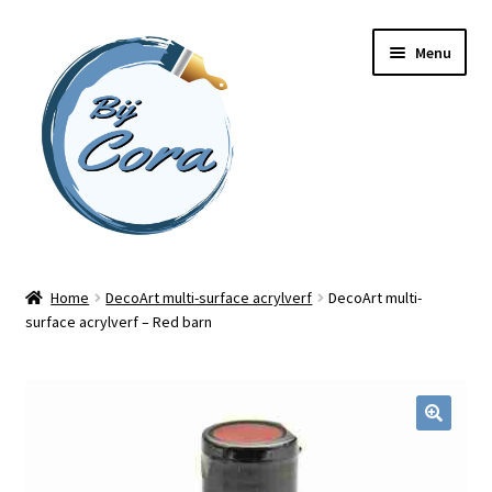
Ga
Ga
Menu
door
naar
naar
de
navigatie
inhoud
Home
Home
DecoArt multi-surface acrylverf
DecoArt multi-
surface acrylverf – Red barn
Workshops
Online cursussen
Subme
Shop
uitvou