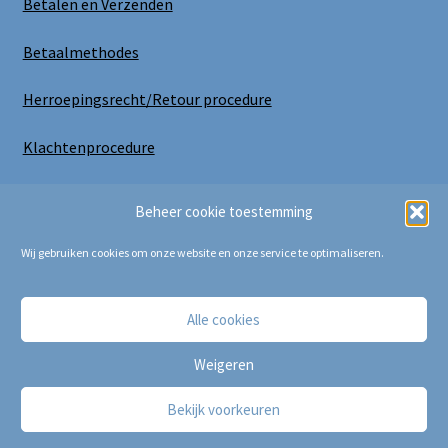
Betalen en Verzenden
Betaalmethodes
Herroepingsrecht/Retour procedure
Klachtenprocedure
Uitloggen
Beheer cookie toestemming
Wij gebruiken cookies om onze website en onze service te optimaliseren.
Alle cookies
Copyright Bij Cora 2025
Weigeren
Bekijk voorkeuren
0
Zoeken
Zoeken