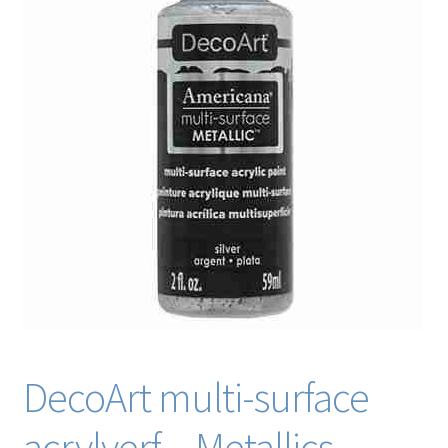
Blog / DIY / Tutorials
Over mij
Contact
DecoArt multi-surface
acrylverf – Metallics –