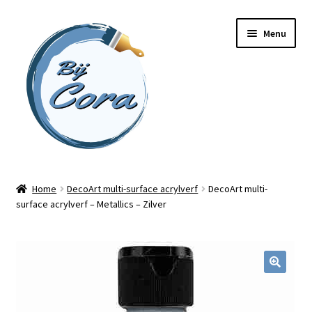
Ga
Ga
Menu
door
naar
naar
de
navigatie
inhoud
Home
Home
DecoArt multi-surface acrylverf
DecoArt multi-
surface acrylverf – Metallics – Zilver
Workshops
Online cursussen
Subme
Shop
uitvou