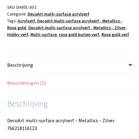
Metallics
SKU:
DA801-30-1
Categorie:
DecoArt multi-surface acrylverf
-
Tags:
Acrylverf
,
DecoArt multi-surface acrylverf - Metallics -
Zilver
Rose gold
,
DecoArt multi-surface acrylverf - Metallics - Zilver
,
aantal
Hobby verf
,
Multi-surface
,
rose gold buiten verf
,
Rose gold verf
Beschrijving
Beoordelingen (2)
Beschrijving
DecoArt multi-surface acrylverf – Metallics – Zilver.
766218116123