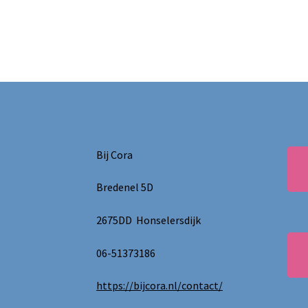
Bij Cora
Bredenel 5D
2675DD Honselersdijk
06-51373186
https://bijcora.nl/contact/