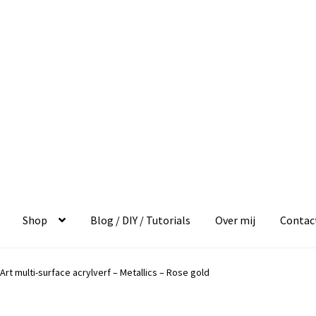
Shop
Blog / DIY / Tutorials
Over mij
Contac
rt multi-surface acrylverf – Metallics – Rose gold