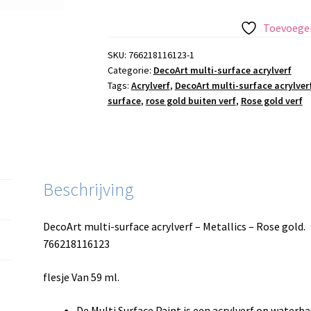
surface
acrylverf
Toevoegen
-
Metallics
SKU:
766218116123-1
Categorie:
DecoArt multi-surface acrylverf
-
Tags:
Acrylverf
,
DecoArt multi-surface acrylverf
Rose
surface
,
rose gold buiten verf
,
Rose gold verf
gold
aantal
Beschrijving
DecoArt multi-surface acrylverf – Metallics – Rose gold.
766218116123
flesje Van 59 ml.
De Multi Surface Paint is een acrylverf op waterb