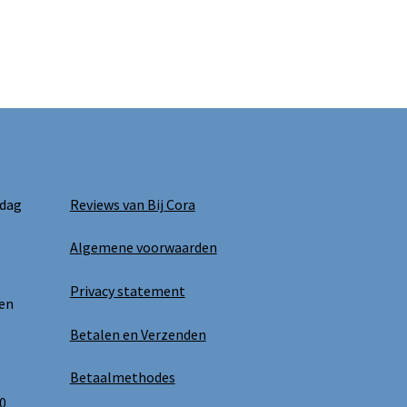
 dag
Reviews van Bij Cora
Algemene voorwaarden
Privacy statement
 en
Betalen en Verzenden
Betaalmethodes
0