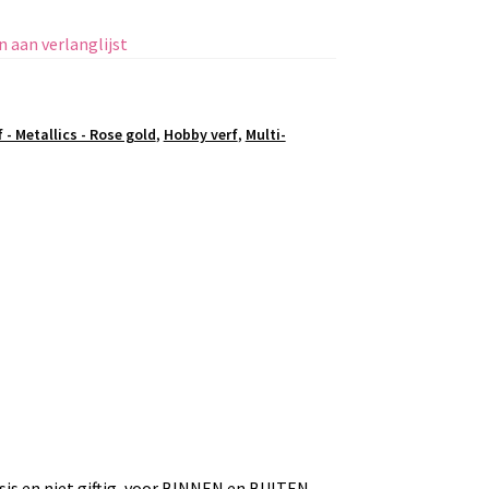
 aan verlanglijst
 - Metallics - Rose gold
,
Hobby verf
,
Multi-
asis en niet giftig, voor BINNEN en BUITEN