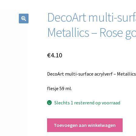
DecoArt multi-surf
Metallics – Rose g
€
4.10
DecoArt multi-surface acrylverf – Metallics
flesje 59 ml.
Slechts 1 resterend op voorraad
DecoArt
Toevoegen aan winkelwagen
multi-