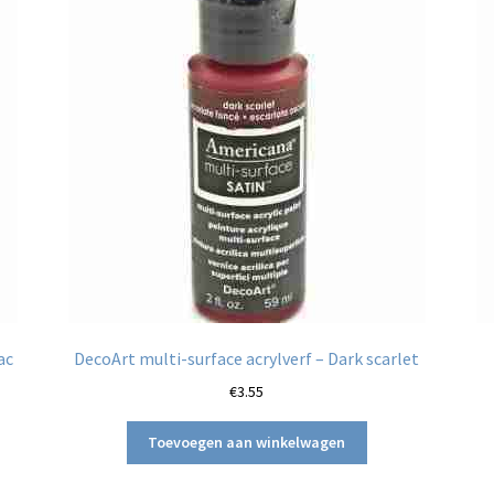
ac
DecoArt multi-surface acrylverf – Dark scarlet
€
3.55
Toevoegen aan winkelwagen