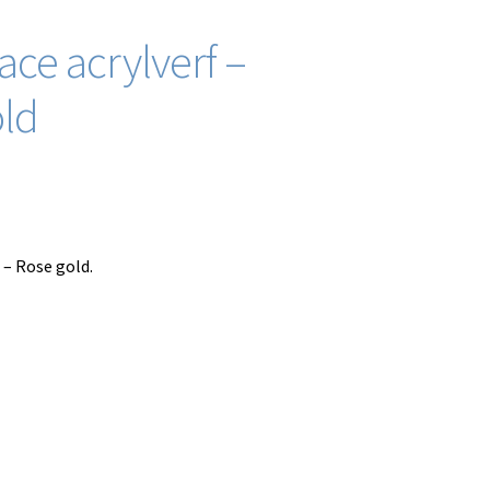
ace acrylverf –
old
 – Rose gold.