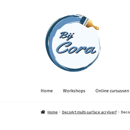
Ga
Ga
door
naar
naar
de
navigatie
inhoud
Home
Workshops
Online cursussen
Home
DecoArt multi-surface acrylverf
DecoA