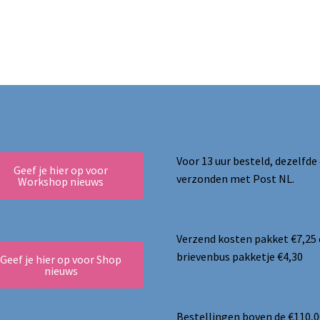
Voor 13 uur besteld, dezelfde
Geef je hier op voor
verzonden met Post NL.
Workshop nieuws
Verzend kosten pakket €7,25
brievenbus pakketje €4,30
Geef je hier op voor Shop
nieuws
Bestellingen boven de €110,0