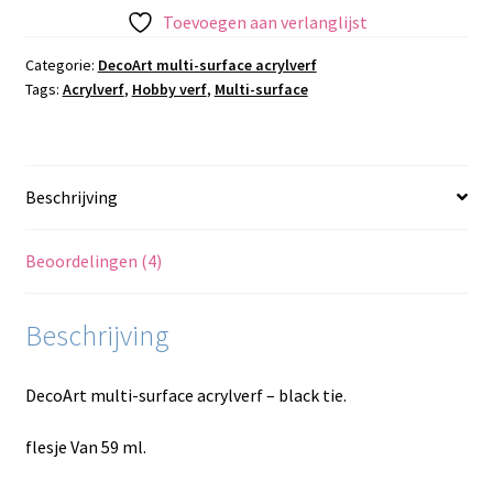
acrylverf
Toevoegen aan verlanglijst
-
Black
Categorie:
DecoArt multi-surface acrylverf
Tags:
Acrylverf
,
Hobby verf
,
Multi-surface
tie
aantal
Beschrijving
Beoordelingen (4)
Beschrijving
DecoArt multi-surface acrylverf – black tie.
flesje Van 59 ml.