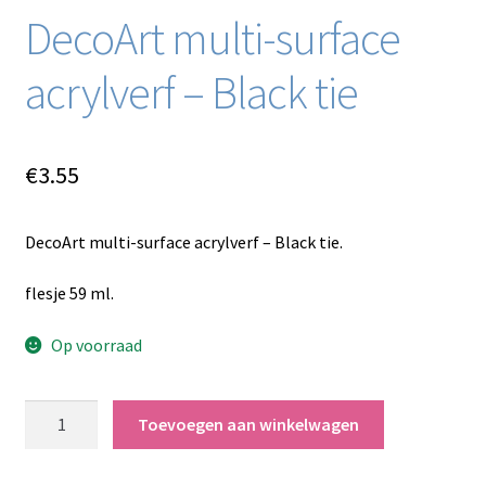
DecoArt multi-surface
acrylverf – Black tie
€
3.55
DecoArt multi-surface acrylverf – Black tie.
flesje 59 ml.
Op voorraad
DecoArt
Toevoegen aan winkelwagen
multi-
surface