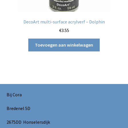
DecoArt multi-surface acrylverf – Dolphin
€
3.55
Toevoegen aan winkelwagen
Bij Cora
Bredenel 5D
2675DD Honselersdijk