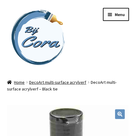
Ga
Ga
Menu
door
naar
naar
de
navigatie
inhoud
Home
Home
DecoArt multi-surface acrylverf
DecoArt multi-
surface acrylverf – Black tie
Workshops
Online cursussen
Subme
Shop
uitvou