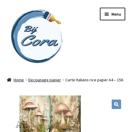
Ga
Ga
Menu
door
naar
naar
de
navigatie
inhoud
Home
Home
Decoupage papier
Carte Italiano rice paper A4 – 156
Workshops
Online cursussen
Subme
Shop
uitvou