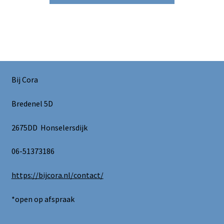
Bij Cora
Bredenel 5D
2675DD Honselersdijk
06-51373186
https://bijcora.nl/contact/
*open op afspraak