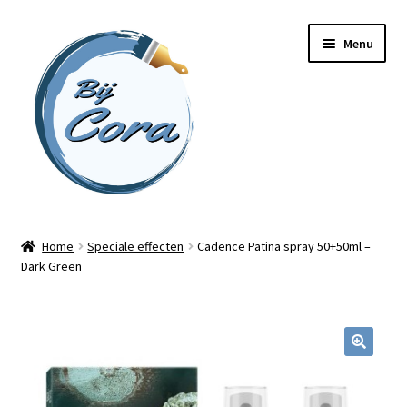
Ga
Ga
Menu
door
naar
naar
de
navigatie
inhoud
Home
Home
Speciale effecten
Cadence Patina spray 50+50ml –
Dark Green
Workshops
Online cursussen
Subme
Shop
uitvou