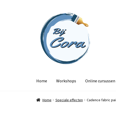
Ga
Ga
door
naar
naar
de
navigatie
inhoud
Home
Workshops
Online cursussen
Home
Speciale effecten
Cadence fabric pai