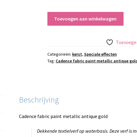
Cadence
Toevoegen aan winkelwagen
fabric
paint
metallic
Toevoegen
antique
gold
Categorieën:
kerst
,
Speciale effecten
Tag:
Cadence fabric paint metallic antique gol
aantal
Beschrijving
Cadence fabric paint metallic antique gold
Dekkende textielverf op waterbasis. Deze verf is me