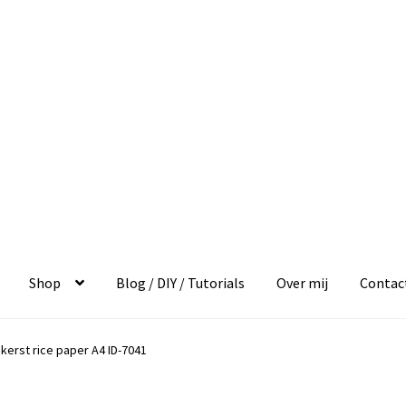
Shop
Blog / DIY / Tutorials
Over mij
Contac
kerst rice paper A4 ID-7041