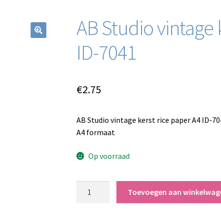
AB Studio vintage 
ID-7041
€
2.75
AB Studio vintage kerst rice paper A4 ID-70
A4 formaat
Op voorraad
AB
Toevoegen aan winkelwag
Studio
vintage