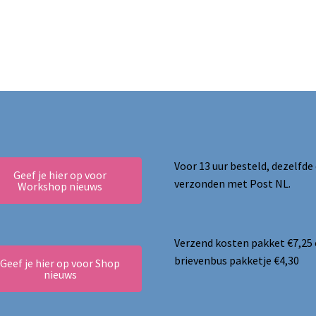
ina
Voor 13 uur besteld, dezelfde
Geef je hier op voor
verzonden met Post NL.
Workshop nieuws
Verzend kosten pakket €7,25
brievenbus pakketje €4,30
Geef je hier op voor Shop
nieuws