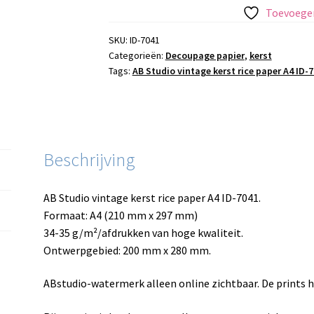
kerst
Toevoegen
rice
paper
SKU:
ID-7041
Categorieën:
Decoupage papier
,
kerst
A4
Tags:
AB Studio vintage kerst rice paper A4 ID-
ID-
7041
aantal
Beschrijving
AB Studio vintage kerst rice paper A4 ID-7041.
Formaat: A4 (210 mm x 297 mm)
34-35 g/m²/afdrukken van hoge kwaliteit.
Ontwerpgebied: 200 mm x 280 mm.
ABstudio-watermerk alleen online zichtbaar. De prints