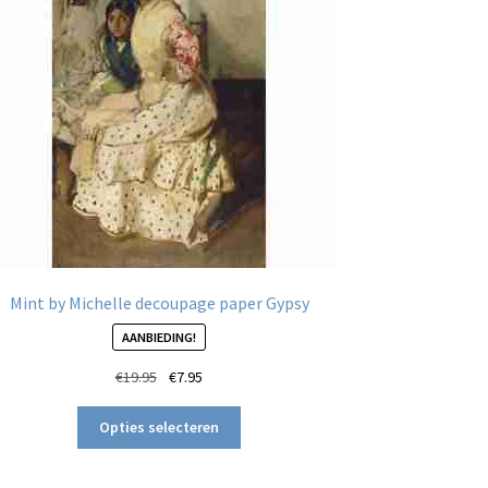
Mint by Michelle decoupage paper Gypsy
AANBIEDING!
Oorspronkelijke
Huidige
€
19.95
€
7.95
prijs
prijs
Dit
was:
is:
Opties selecteren
product
€19.95.
€7.95.
heeft