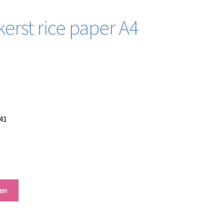
kerst rice paper A4
41
en