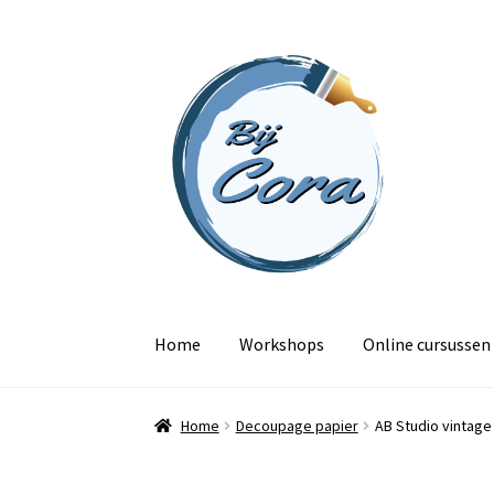
Ga
Ga
door
naar
naar
de
navigatie
inhoud
Home
Workshops
Online cursussen
Home
Decoupage papier
AB Studio vintage 