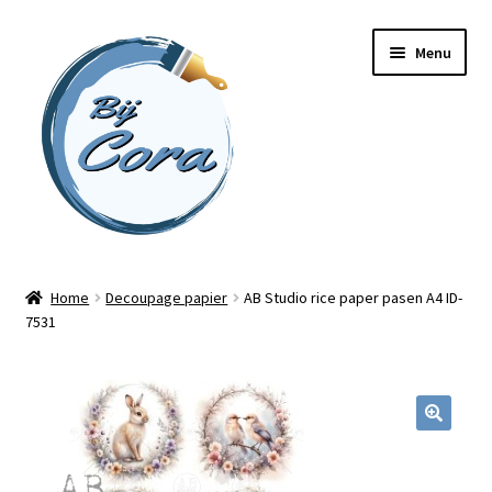
Ga
Ga
Menu
door
naar
naar
de
navigatie
inhoud
Home
Home
Decoupage papier
AB Studio rice paper pasen A4 ID-
7531
Workshops
Online cursussen
Subme
Shop
uitvou