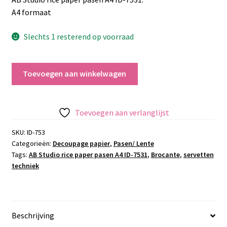
A4 formaat
Slechts 1 resterend op voorraad
AB
Toevoegen aan winkelwagen
Studio
rice
paper
Toevoegen aan verlanglijst
pasen
A4
SKU:
ID-753
Categorieën:
Decoupage papier
,
Pasen/ Lente
ID-
Tags:
AB Studio rice paper pasen A4 ID-7531
,
Brocante
,
servetten
7531
techniek
aantal
Beschrijving