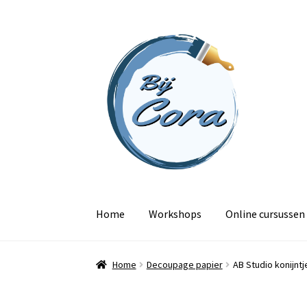
Ga
Ga
door
naar
naar
de
navigatie
inhoud
Home
Workshops
Online cursussen
Home
Decoupage papier
AB Studio konijntj