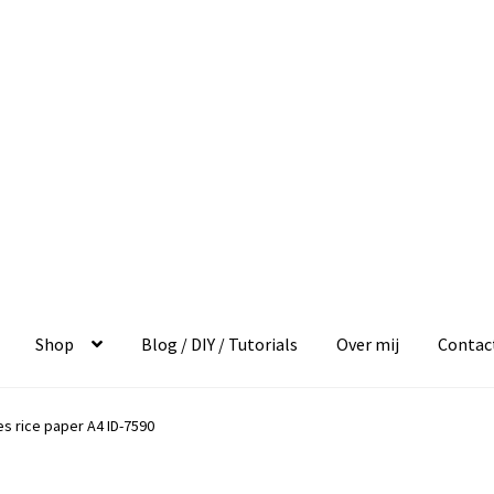
Shop
Blog / DIY / Tutorials
Over mij
Contac
es rice paper A4 ID-7590