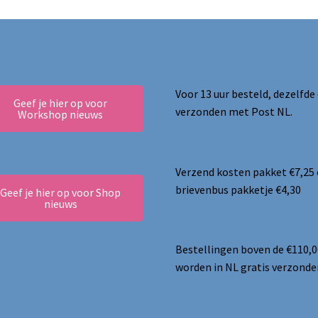
kan
gekozen
worden
op
de
productpagina
Voor 13 uur besteld, dezelfde
Geef je hier op voor
verzonden met Post NL.
Workshop nieuws
Verzend kosten pakket €7,25
brievenbus pakketje €4,30
Geef je hier op voor Shop
nieuws
Bestellingen boven de €110,0
worden in NL gratis verzonde