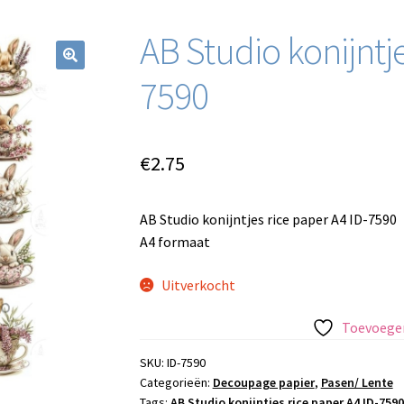
AB Studio konijntje
7590
€
2.75
AB Studio konijntjes rice paper A4 ID-7590
A4 formaat
Uitverkocht
Toevoegen
SKU:
ID-7590
Categorieën:
Decoupage papier
,
Pasen/ Lente
Tags:
AB Studio konijntjes rice paper A4 ID-7590