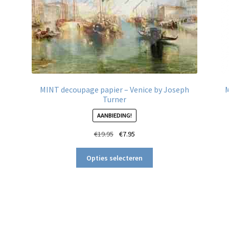
MINT decoupage papier – Venice by Joseph
M
Turner
AANBIEDING!
Oorspronkelijke
Huidige
€
19.95
€
7.95
prijs
prijs
Dit
was:
is:
Opties selecteren
product
€19.95.
€7.95.
heeft
meerdere
variaties.
ina
Deze
optie