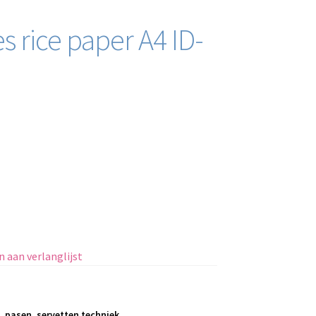
s rice paper A4 ID-
 aan verlanglijst
,
pasen
,
servetten techniek