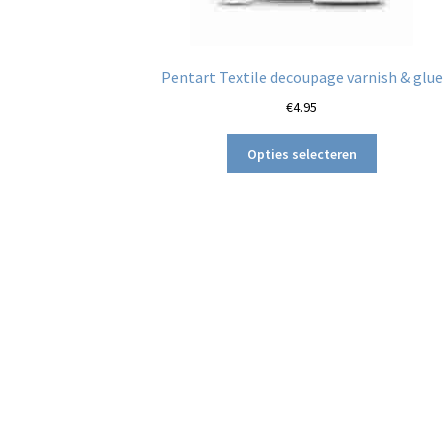
Pentart Textile decoupage varnish & glue
€
4.95
Dit
Opties selecteren
product
heeft
meerdere
variaties.
Deze
optie
kan
gekozen
worden
op
de
productpag