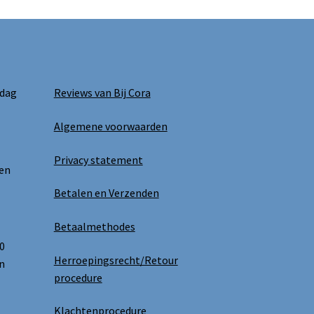
gekozen
worden
op
de
productpagina
 dag
Reviews van Bij Cora
Algemene voorwaarden
Privacy statement
 en
Betalen en Verzenden
Betaalmethodes
0
Herroepingsrecht/Retour
n
procedure
Klachtenprocedure