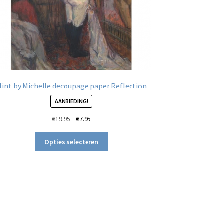
int by Michelle decoupage paper Reflection
AANBIEDING!
Oorspronkelijke
Huidige
€
19.95
€
7.95
prijs
prijs
Dit
was:
is:
Opties selecteren
product
€19.95.
€7.95.
heeft
meerdere
variaties.
Deze
optie
kan