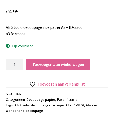
€
4.95
AB Studio decoupage rice paper A3 – ID-3366
a3 formaat
Op voorraad
AB
Toevoegen aan winkelwagen
Studio
decoupage
rice
Toevoegen aan verlanglijst
paper
A3
SKU:
3366
Categorieën:
Decoupage papier
,
Pasen/ Lente
-
Tags:
AB Studio decoupage rice paper A3 - ID-3366
,
Alice in
ID-
wonderland decoupage
3366