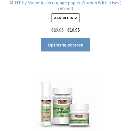
MINT by Michelle decoupage papier Woman With Irises(
retired)
AANBIEDING!
Oorspronkelijke
Huidige
€
29.95
€
10.95
prijs
prijs
Dit
was:
is:
Opties selecteren
product
€29.95.
€10.95.
heeft
meerdere
variaties.
Deze
optie
kan
gekozen
worden
op
de
productpagina