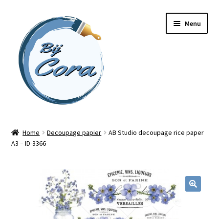
Ga
Ga
Menu
door
naar
naar
de
navigatie
inhoud
Home
Home
Decoupage papier
AB Studio decoupage rice paper
A3 – ID-3366
Workshops
Online cursussen
Subme
Shop
uitvou