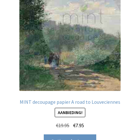
MINT decoupage papier A road to Louveciennes
AANBIEDING!
Oorspronkelijke
Huidige
€
19.95
€
7.95
prijs
prijs
Dit