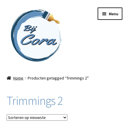
Ga
Ga
Menu
door
naar
naar
de
navigatie
inhoud
Home
Home
Producten getagged “Trimmings 2”
Workshops
Trimmings 2
Online cursussen
Subme
Shop
uitvou