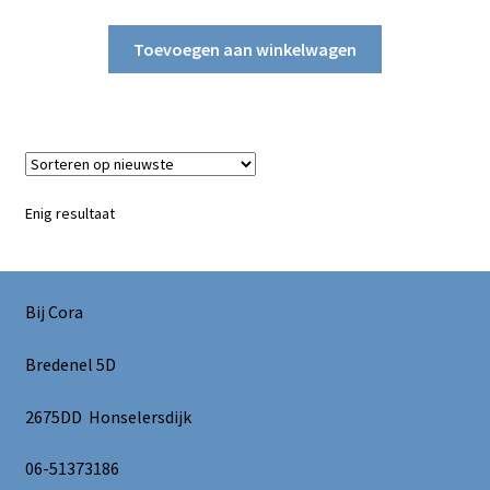
Toevoegen aan winkelwagen
Enig resultaat
Bij Cora
Bredenel 5D
2675DD Honselersdijk
06-51373186