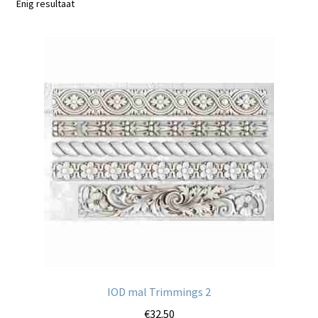
Enig resultaat
Blog / DIY / Tutorials
Over mij
Contact
IOD mal Trimmings 2
€
32.50