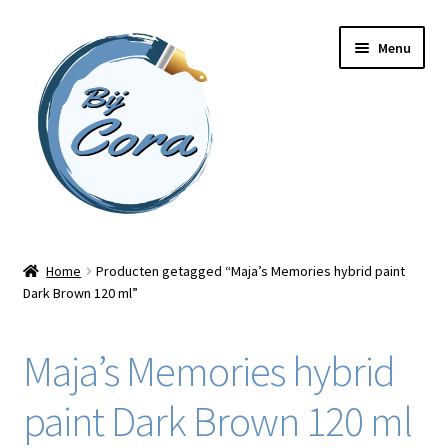
Ga
Ga
Menu
door
naar
naar
de
navigatie
inhoud
Home
Home
Producten getagged “Maja’s Memories hybrid paint
Dark Brown 120 ml”
Workshops
Online cursussen
Maja’s Memories hybrid
Subme
Shop
paint Dark Brown 120 ml
uitvou