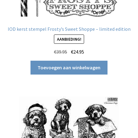
IOD kerst stempel Frosty’s Sweet Shoppe – limited edition
AANBIEDING!
Oorspronkelijke
Huidige
€
39.95
€
24.95
prijs
prijs
was:
is:
Toevoegen aan winkelwagen
€39.95.
€24.95.