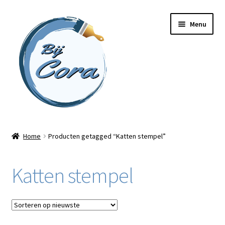
Ga
Ga
Menu
door
naar
naar
de
navigatie
inhoud
Home
Home
Producten getagged “Katten stempel”
Workshops
Katten stempel
Online cursussen
Subme
Shop
uitvou