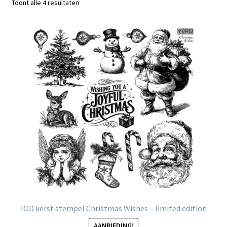
Gesorteerd
Toont alle 4 resultaten
Blog / DIY / Tutorials
op
nieuwste
Over mij
Contact
IOD kerst stempel Christmas Wishes – limited edition
AANBIEDING!