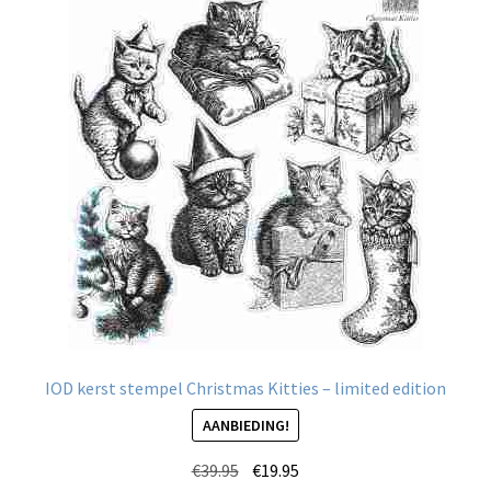
IOD kerst stempel Christmas Kitties – limited edition
AANBIEDING!
Oorspronkelijke
Huidige
€
39.95
€
19.95