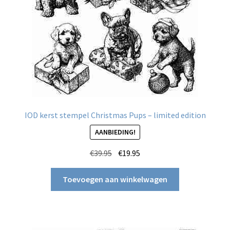
IOD kerst stempel Christmas Pups – limited edition
AANBIEDING!
Oorspronkelijke
Huidige
€
39.95
€
19.95
prijs
prijs
was:
is:
Toevoegen aan winkelwagen
€39.95.
€19.95.