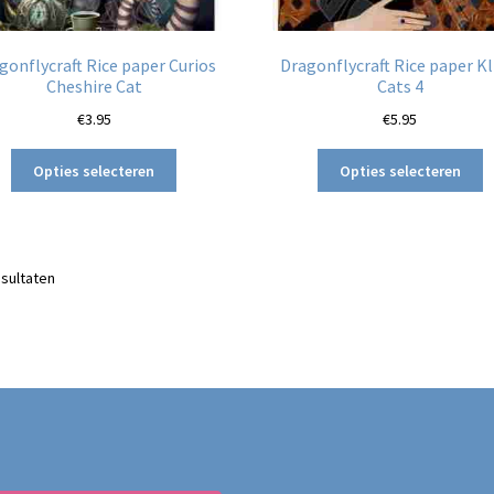
gonflycraft Rice paper Curios
Dragonflycraft Rice paper K
Cheshire Cat
Cats 4
€
3.95
€
5.95
Dit
Di
Opties selecteren
Opties selecteren
product
p
heeft
h
meerdere
m
variaties.
va
Gesorteerd
esultaten
Deze
D
op
optie
o
nieuwste
kan
k
gekozen
g
worden
w
op
o
de
d
productpagina
p