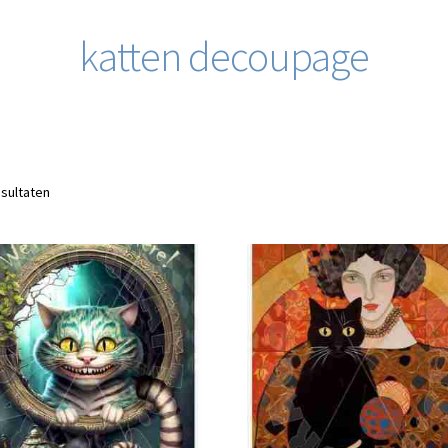
katten decoupage
Gesorteerd
esultaten
op
nieuwste