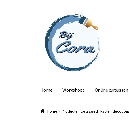
Ga
Ga
door
naar
naar
de
navigatie
inhoud
Home
Workshops
Online cursussen
Home
Producten getagged “katten decoupa