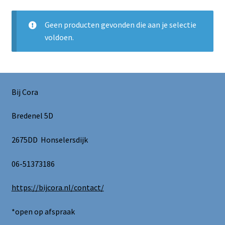
Blog / DIY / Tutorials
Geen producten gevonden die aan je selectie
Over mij
voldoen.
Contact
Bij Cora
Bredenel 5D
2675DD Honselersdijk
06-51373186
https://bijcora.nl/contact/
*open op afspraak