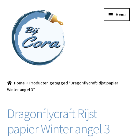
Ga
Ga
Menu
door
naar
naar
de
navigatie
inhoud
Home
Home
Producten getagged “Dragonflycraft Rijst papier
Winter angel 3”
Workshops
Online cursussen
Dragonflycraft Rijst
Subme
Shop
papier Winter angel 3
uitvou