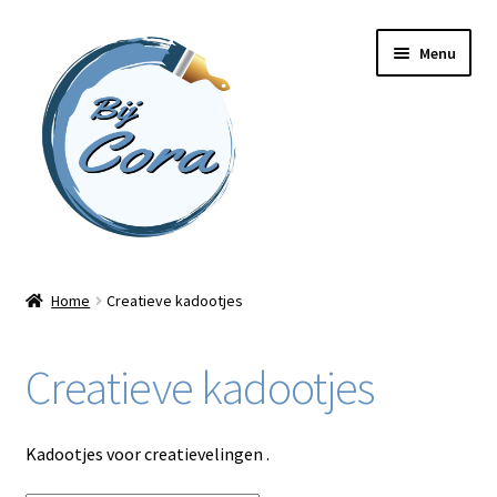
Ga
Ga
Menu
door
naar
naar
de
navigatie
inhoud
Home
Home
Creatieve kadootjes
Workshops
Creatieve kadootjes
Online cursussen
Subme
Shop
Kadootjes voor creatievelingen .
uitvou