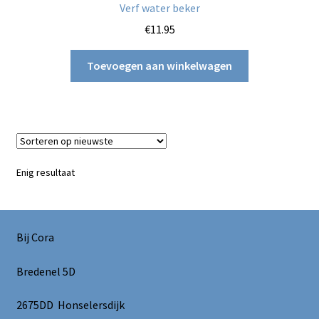
Verf water beker
€
11.95
Toevoegen aan winkelwagen
Enig resultaat
Bij Cora
Bredenel 5D
2675DD Honselersdijk